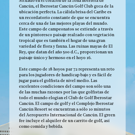
Situado en el corazón de la zona hotelera de
Cancún, el Iberostar Cancún Golf Club goza de la
ubicación perfecta. La cálida brisa del Caribe es
un recordatorio constante de que se encuentra
cerca de una de las mejores playas del mundo.
Este campo de campeonatos se extiende a través
de un pintoresco paisaje realzado con vegetación
tropical que es también el hogar de una gran
variedad de flora y fauna. Las ruinas mayas de El
Rey, que datan del año 500 d.C., proporcionan un
paisaje único y hermoso en el hoyo 16.
Este campo de 18 hoyos par 72 representa un reto
para los jugadores de handicap bajo y es fácil de
jugar para el golfista de nivel medio. Las
excelentes condiciones del campo son sólo una
de las muchas razones por las que golfistas de
todo el mundo elogian el Club de Golf Iberostar
Cancún. El campo de golf y el Complejo Iberostar
Cancún Resort se encuentran a sólo 10 minutos
del Aeropuerto Internacional de Cancún. El green
fee incluye el alquiler de un carrito de golf, así
como comida y bebida.