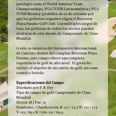
prestigio como el World Amateur Team
Championships, PGA TOUR Latinoamérica y PGA
TOUR Monday Qualifier, no es de extrañar por
qué los golfistas exigentes eligen el Iberostar
Playa Paraíso Golf Club. Con múltiples juegos de
tees, los golfistas de todos los niveles pueden
disfrutar de este diseño de Campeonato de Clase
Mundial.
A sólo 30 minutos del Aeropuerto Internacional
de Cancún y dentro del complejo Iberostar Playa
Paraíso, este campo ofrece una completa
experiencia de golf de alto nivel. El green fee
incluye el alquiler de un carrito de golf, así como
comida y bebida.
Especificaciones del Campo:
Diseñado por P. B. Dye
Tipo de campo de golf: Campeonato de Clase
Mundial
Hoyos: 18 | Par: 72
Pendiente / Clasificación: B: 137 / 74.3 W: 131 / 71.5
Y: 123 / 69.1 R / Lds: 121 / 69.4