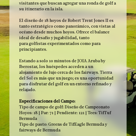
visitantes que buscan agregar una ronda de golf a
su itinerario en la isla.
El diseño de 18 hoyos de Robert Trent Jones II es
tanto estratégico como panorámico, con vistas al
océano desde muchos hoyos. Ofrece el balance
ideal de desafío y jugabilidad, tanto
para golfistas experimentados como para
principiantes.
Estando a solo 10 minutos de JOIA Aruba by
Iberostar, los huéspedes acceden a un
alojamiento de lujo cerca de los fairways. Tierra
del Sol es más que un juego; es una oportunidad
para disfrutar del golf en un entorno refinado y
relajado.
Especificaciones del Campo:
Tipo de campo de golf: Diseño de Campeonato
Hoyos: 18 | Par: 71 | Pendiente: 121 | Tees: TifTuf
Bermuda
Tipo de pasto: Greens de TifEagle Bermuda y
fairways de Bermuda