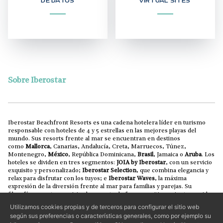
DE DATOS
VIRTUAL SITES
Sobre Iberostar
Iberostar Beachfront Resorts es una cadena hotelera líder en turismo
responsable con hoteles de 4 y 5 estrellas en las mejores playas del
mundo. Sus resorts frente al mar se encuentran en destinos
como
Mallorca
, Canarias, Andalucía, Creta, Marruecos, Túnez,
Montenegro,
México
, República Dominicana,
Brasil
, Jamaica o
Aruba
. Los
hoteles se dividen en tres segmentos:
JOIA by Iberostar
, con un servicio
exquisito y personalizado;
Iberostar Selection
, que combina elegancia y
relax para disfrutar con los tuyos; e
Iberostar Waves
, la máxima
expresión de la diversión frente al mar para familias y parejas. Su
filosofía se centra en vivir el presente de forma positiva, mientras cuida
los paisajes naturales que rodean sus resorts para que las futuras
Utilizamos cookies propias y de terceros para configurar el sitio web
generaciones también puedan disfrutarlos.
según sus preferencias o características generales, como por ejemplo su
La colaboración entre Iberostar e IHG excluye los intereses de Iberostar