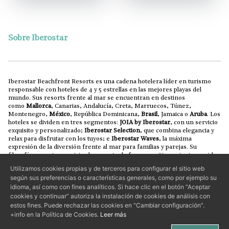
Sobre Iberostar
Iberostar Beachfront Resorts es una cadena hotelera líder en turismo
responsable con hoteles de 4 y 5 estrellas en las mejores playas del
mundo. Sus resorts frente al mar se encuentran en destinos
como
Mallorca
, Canarias, Andalucía, Creta, Marruecos, Túnez,
Montenegro,
México
, República Dominicana,
Brasil
, Jamaica o
Aruba
. Los
hoteles se dividen en tres segmentos:
JOIA by Iberostar
, con un servicio
exquisito y personalizado;
Iberostar Selection
, que combina elegancia y
relax para disfrutar con los tuyos; e
Iberostar Waves
, la máxima
expresión de la diversión frente al mar para familias y parejas. Su
filosofía se centra en vivir el presente de forma positiva, mientras cuida
los paisajes naturales que rodean sus resorts para que las futuras
Utilizamos cookies propias y de terceros para configurar el sitio web
generaciones también puedan disfrutarlos.
según sus preferencias o características generales, como por ejemplo su
La colaboración entre Iberostar e IHG excluye los intereses de Iberostar
idioma, así como con fines analíticos. Si hace clic en el botón “Aceptar
en Cuba.
cookies y continuar” autoriza la instalación de cookies de análisis con
estos fines. Puede rechazar las cookies en “Cambiar configuración”.
Aviso
Política de
Política de
+info en la Política de Cookies.
Leer más
©Iberostar Hoteles y
legal
privacidad
cookies